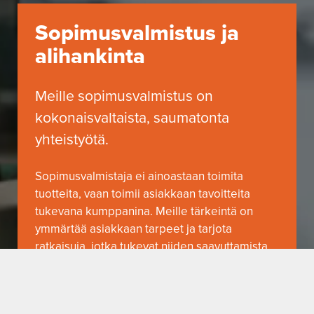
Sopimusvalmistus ja
alihankinta
Meille sopimusvalmistus on
kokonaisvaltaista, saumatonta
yhteistyötä.
Sopimusvalmistaja ei ainoastaan toimita
tuotteita, vaan toimii asiakkaan tavoitteita
tukevana kumppanina. Meille tärkeintä on
ymmärtää asiakkaan tarpeet ja tarjota
ratkaisuja, jotka tukevat niiden saavuttamista.
Kumppanuutemme tarkoittaa sujuvampaa
ohutlevytuotantoa, parempaa ennakoitavuutta
ja teknistä osaamista, joka näyttäytyy