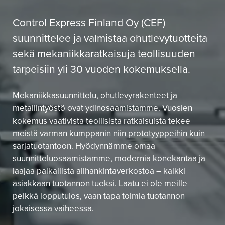
Control Express Finland Oy (CEF)
suunnittelee ja valmistaa ohutlevytuotteita
sekä mekaniikkaratkaisuja teollisuuden
tarpeisiin yli 30 vuoden kokemuksella.
Mekaniikkasuunnittelu, ohutlevyrakenteet ja
metallintyöstö ovat ydinosaamistamme. Vuosien
kokemus vaativista teollisista ratkaisuista tekee
meistä varman kumppanin niin prototyyppeihin kuin
sarjatuotantoon. Hyödynnämme omaa
suunnitteluosaamistamme, modernia konekantaa ja
laajaa paikallista alihankintaverkostoa – kaikki
asiakkaan tuotannon tueksi. Laatu ei ole meille
pelkkä lopputulos, vaan tapa toimia tuotannon
jokaisessa vaiheessa.