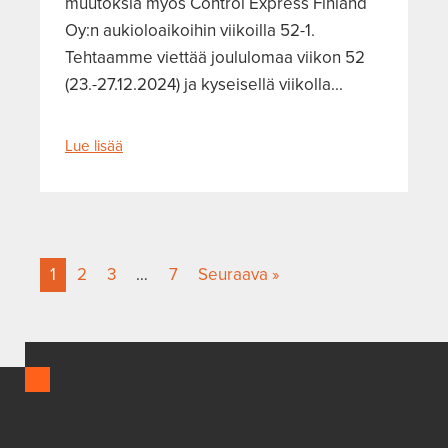
muutoksia myös Control Express Finland
Oy:n aukioloaikoihin viikoilla 52-1.
Tehtaamme viettää joululomaa viikon 52
(23.-27.12.2024) ja kyseisellä viikolla...
Lue lisää
1
2
3
…
7
Seuraava »